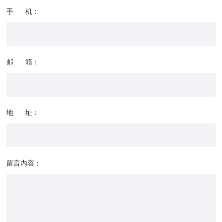
手 机：
邮 箱：
地 址：
留言内容：